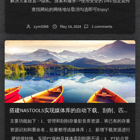
解决方案设置-->隐私、搜索和服务-->使用安全的 DNS 指定如何
查找网站的网络地址取消勾选即可Enjoy!
zym5368
May 14, 2024
1 comments
搭建NASTOOLS实现媒体库的自动下载、刮削、匹配字幕、推送通知等功能ALL IN ONE
主要功能如下：1、管理和刮削存量影音库资源，将已有的存量
资源识别和重命名，批量整理成媒体库；2、新增下载资源进行
硬链接转移，实现PT保种及媒体库刮削两不误；3、PT站点管