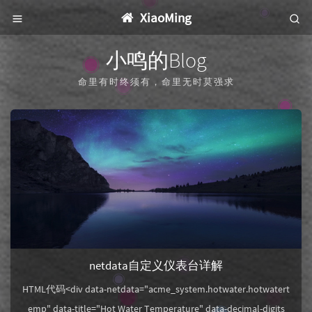
XiaoMing
小
鸣
的
B
l
o
g
命
里
有
时
终
须
有
，
命
里
无
时
莫
强
求
netdata自定义仪表台详解
HTML代码<div data-netdata="acme_system.hotwater.hotwatert
emp" data-title="Hot Water Temperature" data-decimal-digits