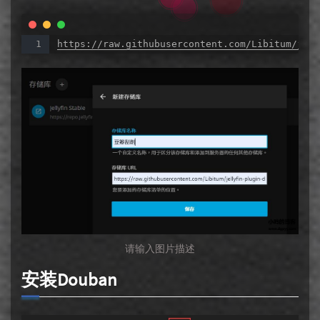
https://raw.githubusercontent.com/Libitum/jell
请输入图片描述
安装Douban