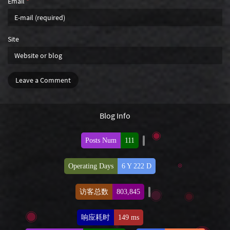
Email
*
Site
Leave a Comment
Blog Info
Posts Num
111
Operating Days
6 Y 222 D
访客总数
803,845
响应耗时
149 ms