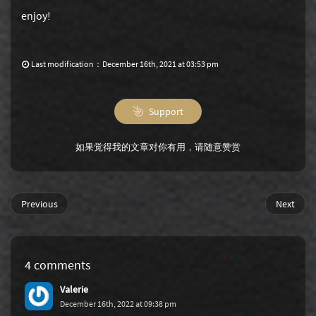
enjoy!
Last modification：December 16th, 2021 at 03:53 pm
Support
如果觉得我的文章对你有用，请随意赞赏
Previous
Next
4 comments
Valerie
December 16th, 2022 at 09:38 pm