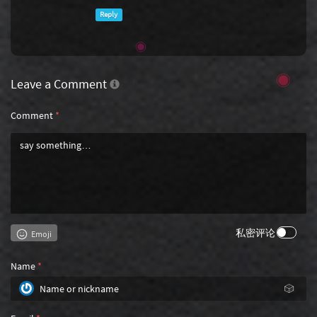
Reply
Leave a Comment
Comment
*
私密评论
Emoji
Name
*
🎲