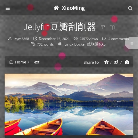
XiaoMing
Jellyfin豆瓣刮削器
Author：
发
zym5368
December 16, 2021
24572views
4 comments
布
Categories：
732 words
Linux
Docker
威联通NAS
时
间：
Home
Text
Share to：