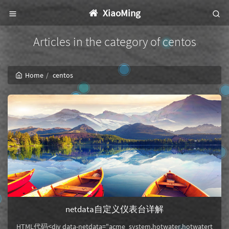
XiaoMing
Articles in the category of centos
Home
centos
netdata自定义仪表台详解
HTML代码<div data-netdata="acme_system.hotwater.hotwatert