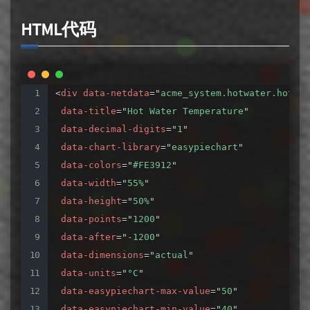
HTML代码
<
div
data-netdata
=
"
acme_system.hotwater.hotwat
data-title
=
"
Hot
Water
Temperature
"
data-decimal-digits
=
"
1
"
data-chart-library
=
"
easypiechart
"
data-colors
=
"
#FE3912
"
data-width
=
"
55%
"
data-height
=
"
50%
"
data-points
=
"
1200
"
data-after
=
"
-1200
"
data-dimensions
=
"
actual
"
data-units
=
"
°C
"
data-easypiechart-max-value
=
"
50
"
data-easypiechart-min-value
=
"
40
"