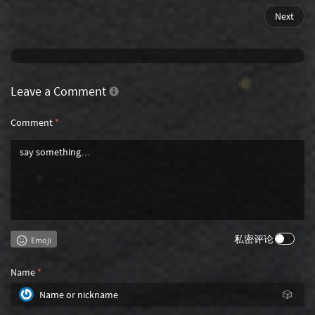
Next
Leave a Comment
Comment
*
私密评论
Emoji
Name
*
🎲