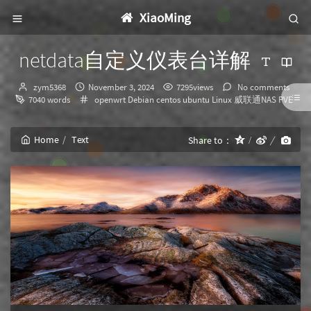
XiaoMing
netdata自定义仪表台详解
Author：
发
zym5368
November 3, 2024
7295views
No comments
布
Categories：
7040 words
openwrt
Debian
centos
ubuntu
Linux
威联通NAS
PVE
时
间：
Home
Text
Share to：