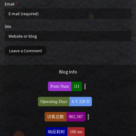
Email
*
Site
Leave a Comment
Blog Info
Posts Num
111
Operating Days
6 Y 220 D
访客总数
802,587
响应耗时
100 ms