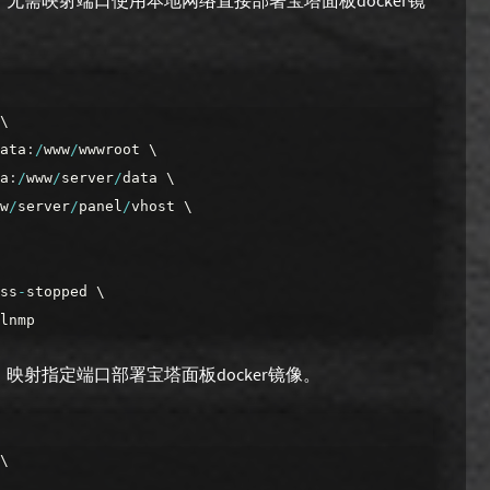
无需映射端口使用本地网络直接部署宝塔面板docker镜
\
ata
:
/
www
/
wwwroot
\
a
:
/
www
/
server
/
data
\
w
/
server
/
panel
/
vhost
\
ss
-
stopped
\
lnmp
映射指定端口部署宝塔面板docker镜像。
\