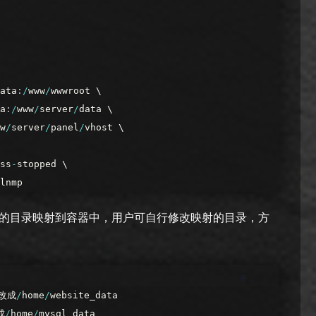
ata
:
/
www
/
wwwroot
\
a
:
/
www
/
server
/
data
\
w
/
server
/
panel
/
vhost
\
ss
-
stopped
\
lnmp
的目录映射到容器中，用户可自行修改映射的目录，方
修改成
/
home
/
website_data
成
/
home
/
mysql_data