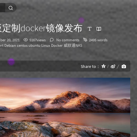
定制docker镜像发布
er 20, 2021
5167views
No comments
2495 words
ories：
rt
Debian
centos
ubuntu
Linux
Docker
威联通NAS
Share to：