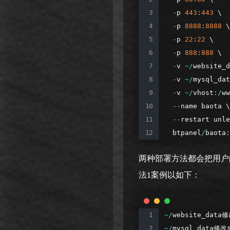
-
p
443
:
443
\
-
p
8888
:
8888
\
-
p
22
:
22
\
-
p
888
:
888
\
-
v
~
/
website_d
-
v
~
/
mysql_dat
-
v
~
/
vhost
:
/
ww
--
name
baota
\
--
restart
unle
btpanel
/
baota
:
两种部署方法都会把用户
法1案例以如下：
~
/
website_data
~
/
mysql_data修改