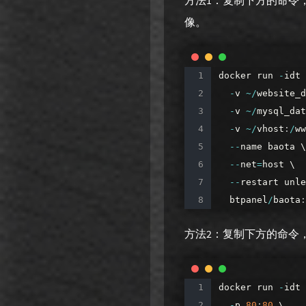
方法1：复制下方的命令，
像。
docker
run
-
idt
-
v
~
/
website_d
-
v
~
/
mysql_dat
-
v
~
/
vhost
:
/
ww
--
name
baota
\
--
net
=
host
\
--
restart
unle
btpanel
/
baota
:
方法2：复制下方的命令，
docker
run
-
idt
-
p
80
:
80
\