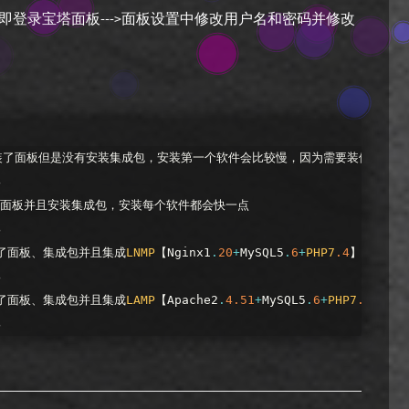
即登录宝塔面板--->面板设置中修改用户名和密码并修改
安装了面板但是没有安装集成包，安装第一个软件会比较慢，因为需要装依赖包
B
了面板并且安装集成包，安装每个软件都会快一点
B
装了面板、集成包并且集成
LNMP
【Nginx1
.
20
+
MySQL5
.
6
+
PHP7
.4
】
B
装了面板、集成包并且集成
LAMP
【Apache2
.
4.51
+
MySQL5
.
6
+
PHP7
.4
】
B