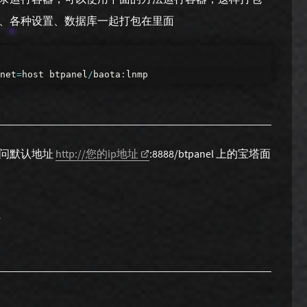
、各种设置、数据库一起打包在里面
net
=
host
btpanel
/
baota
:
lnmp
访问默认地址
http://您的ip地址
:8888/btpanel 上的宝塔面
r