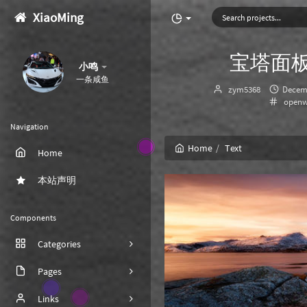
XiaoMing
宝塔面板
小鸣
一条咸鱼
Author：
发
zym5368
Decemb
Categ
布
openw
时
间：
Navigation
Home
Text
Home
本站声明
Components
Categories
Pages
9
Links
17