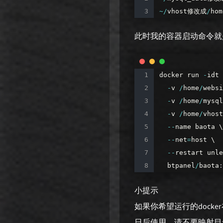
~
/
vhost修改成
/
hom
此时我的容器启动命令就
docker
run
-
idt
-
v
/
home
/
websi
-
v
/
home
/
mysql
-
v
/
home
/
vhost
--
name
baota
\
--
net
=
host
\
--
restart
unle
btpanel
/
baota
:
小提示
如果你希望运行的dock
日后使用，请不要映射目