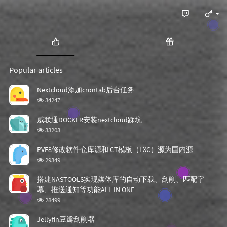
P
R
o
a
Popular articles
p
n
u
d
Nextcloud添加crontab后台任务
l
o
浏
34247
a
m
览
r
a
次
威联通DOCKER安装nextcloud踩坑
数:
a
r
浏
33203
r
t
览
t
i
次
PVE8修改软件仓库源和 CT模板（LXC）源为国内源
数:
i
c
浏
29349
c
l
览
次
l
e
搭建NASTOOLS实现媒体库的自动下载、刮削、匹配字
数:
e
s
幕、推送通知等功能ALL IN ONE
s
浏
28499
览
次
Jellyfin豆瓣刮削器
数: