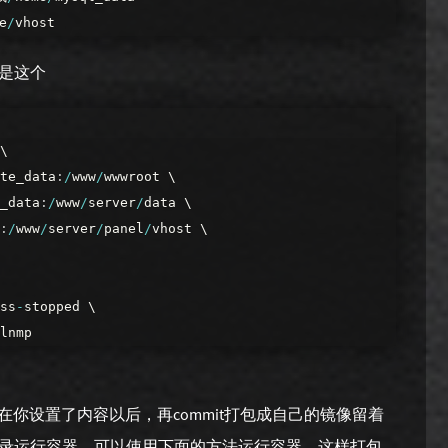
e
/
vhost
是这个
\
te_data
:
/
www
/
wwwroot
\
_data
:
/
www
/
server
/
data
\
:
/
www
/
server
/
panel
/
vhost
\
ss
-
stopped
\
lnmp
er在你设置了内容以后，再commit打包成自己的镜像留着
录运行容器，可以使用下面的方法运行容器，这样打包