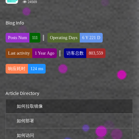
浏
24569
览
次
数:
Blog Info
Posts Num
111
Operating Days
6 Y 221 D
Last activity
1 Year Ago
访客总数
803,559
响应耗时
124 ms
Article Directory
如何拉取镜像
如何部署
如何访问