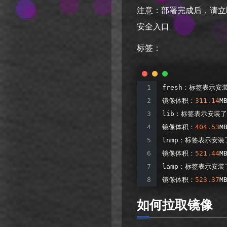
注意：部署完成后，请立
安全入口
标签：
fresh：标签表示
镜像体积：
311.14
M
lib：标签表示安装
镜像体积：
404.53
M
lnmp：标签表示安
镜像体积：
521.44
M
lamp：标签表示安
镜像体积：
523.37
M
如何拉取镜像