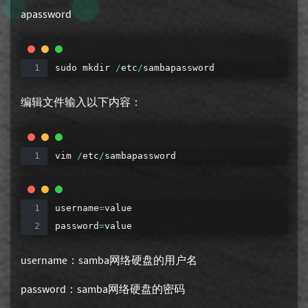
apassword
sudo
mkdir
/
etc
/
sambapassword
编辑文件输入以下内容：
vim
/
etc
/
sambapassword
username
=
value
password
=
value
username：samba网络硬盘的用户名
password：samba网络硬盘的密码