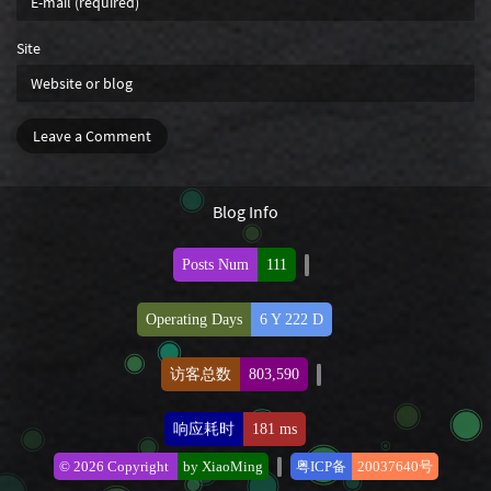
Site
Leave a Comment
Blog Info
Posts Num
111
Operating Days
6 Y 222 D
访客总数
803,590
响应耗时
181 ms
© 2026 Copyright
by XiaoMing
粤ICP备
20037640号