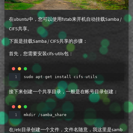
在ubuntu中，您可以使用fstab来开机自动挂载Samba /
CIFS共享。
下面是挂载Samba / CIFS共享的步骤：
首先，您需要安装cifs-utils包：
sudo
apt
-
get
install
cifs
-
utils
接下来创建一个共享目录，一般是在帐号目录创建：
mkdir
/
samba_share
在/etc目录创建一个文件，文件名随意，我这里是samb