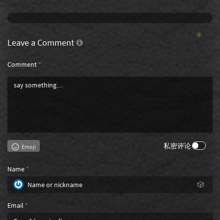
Leave a Comment
Comment
*
私密评论
Emoji
Name
*
🎲
Email
*