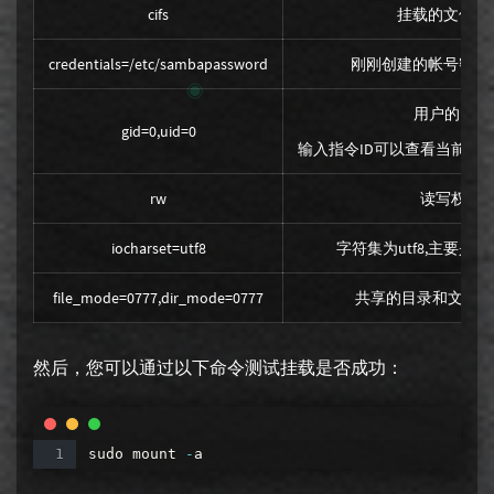
cifs
挂载的文件类
credentials=/etc/sambapassword
刚刚创建的帐号密码
用户的ID，
gid=0,uid=0
输入指令ID可以查看当前用户
rw
读写权限
iocharset=utf8
字符集为utf8,主要是
file_mode=0777,dir_mode=0777
共享的目录和文件权限
然后，您可以通过以下命令测试挂载是否成功：
sudo
mount
-
a