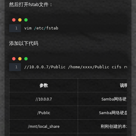
然后打开fstab文件：
vim
/
etc
/
fstab
添加以下代码
//10.0.0.7/Public
/home/xxxx/Public
cifs
rw,cr
参数
说明
//10.0.0.7
Samba网络硬盘的
/Public
Samba网络硬盘的
/mnt/local_share
刚刚创建的本地挂