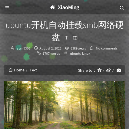
XiaoMing
ubuntu开机自动挂载smb网络硬
盘
Author：
发
zym5368
August 2, 2023
8389views
No comments
布
Categories：
1707 words
ubuntu
Linux
时
间：
Home
Text
Share to：