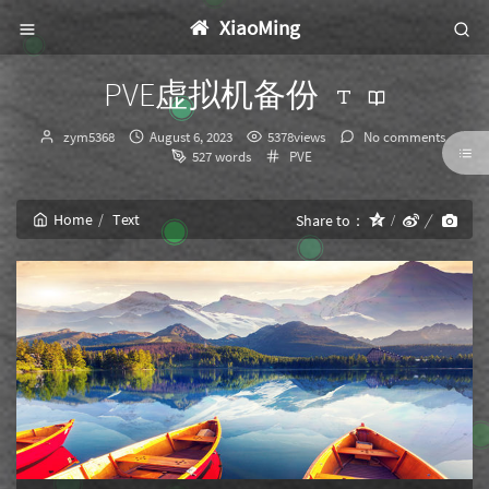
XiaoMing
PVE虚拟机备份
Author：
发
zym5368
August 6, 2023
5378views
No comments
布
Categories：
527 words
PVE
时
间：
Home
Text
Share to：