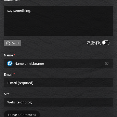
私密评论
Emoji
Name
*
🎲
Email
*
Site
Leave a Comment