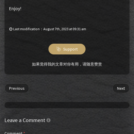
Enjoy!
Last modification：August 7th, 2023 at 09:31 am
Support
如果觉得我的文章对你有用，请随意赞赏
Previous
Next
Leave a Comment
Comment
*