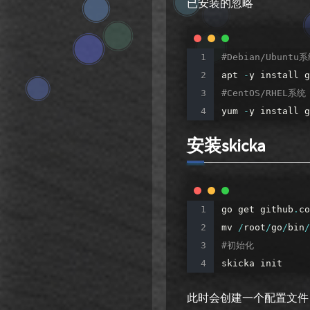
已安装的忽略
#Debian/Ubuntu
apt
-
y
install
g
#CentOS/RHEL系统
yum
-
y
install
g
安装skicka
go
get
github
.
co
mv
/
root
/
go
/
bin
/
#初始化
skicka
init
此时会创建一个配置文件，大致路