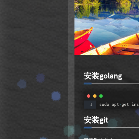
Linux
Sady'Blog
22
1
20
10
安装golang
sudo
apt
-
get
ins
安装git