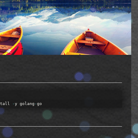
tall
-
y
golang
-
go