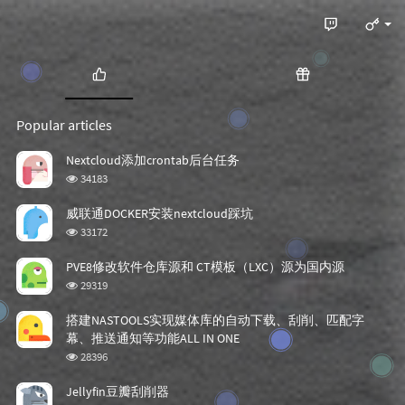
P
R
o
a
Popular articles
p
n
u
d
Nextcloud添加crontab后台任务
l
o
浏
34183
a
m
览
r
a
次
威联通DOCKER安装nextcloud踩坑
数:
a
r
浏
33172
r
t
览
t
i
次
PVE8修改软件仓库源和 CT模板（LXC）源为国内源
数:
i
c
浏
29319
c
l
览
次
l
e
搭建NASTOOLS实现媒体库的自动下载、刮削、匹配字
数:
e
s
幕、推送通知等功能ALL IN ONE
s
浏
28396
览
次
Jellyfin豆瓣刮削器
数: