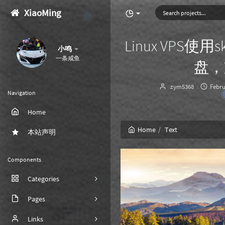
XiaoMing
Linux VPS使用
小鸣
一条咸鱼
盘，
Author：
发
zym5368
Febru
Navigation
布
时
Home
间：
Home
Text
本站声明
Components
Categories
Pages
9
Links
17