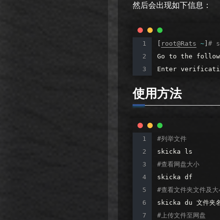
然后会出现如下信息：
[
root@Rats
~
]
#
s
Go
to
the
follow
Enter
verificati
使用方法
#列举文件
skicka
ls
#查看网盘大小
skicka
df
#查看文件夹文件及大
skicka
du
文件夹
#上传文件至网盘