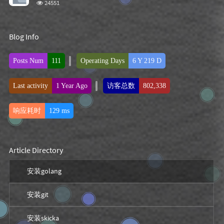
浏
24551
览
次
数:
Blog Info
Posts Num
111
Operating Days
6 Y 219 D
Last activity
1 Year Ago
访客总数
802,338
响应耗时
129 ms
Article Directory
安装golang
安装git
安装skicka