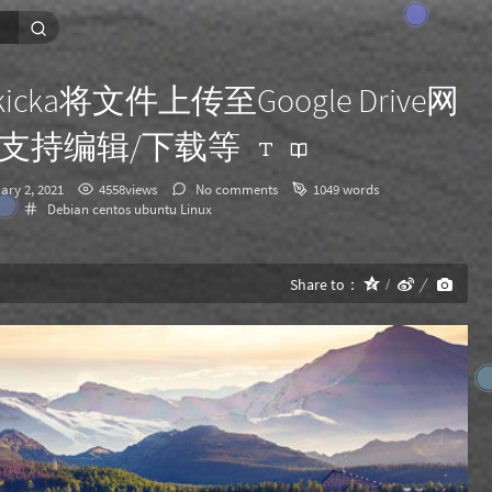
skicka将文件上传至Google Drive网
支持编辑/下载等
ary 2, 2021
4558views
No comments
1049 words
Categories：
Debian
centos
ubuntu
Linux
Share to：