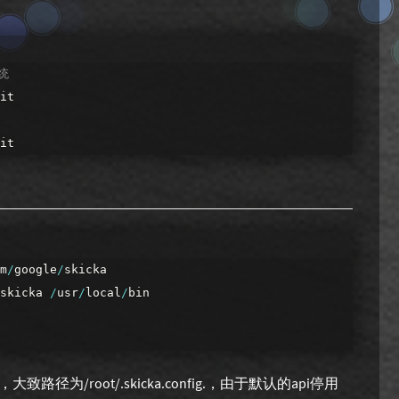
系统
it
it
m
/
google
/
skicka
skicka
/
usr
/
local
/
bin
径为/root/.skicka.config.，由于默认的api停用