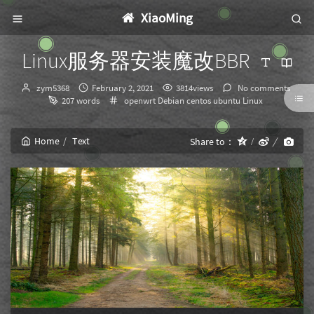
XiaoMing
Linux服务器安装魔改BBR
Author：
发
zym5368
February 2, 2021
3814views
No comments
布
Categories：
207 words
openwrt
Debian
centos
ubuntu
Linux
时
间：
Home
Text
Share to：