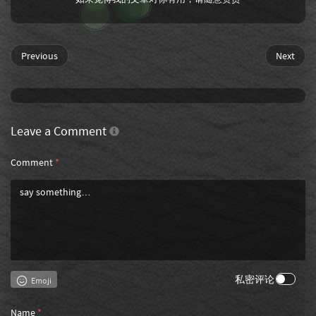
Previous
Next
Leave a Comment
Comment
*
私密评论
Emoji
Name
*