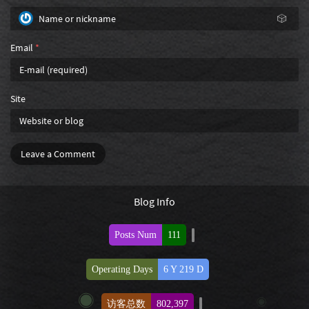
🎲
Email
*
Site
Leave a Comment
Blog Info
Posts Num
111
Operating Days
6 Y 219 D
访客总数
802,397