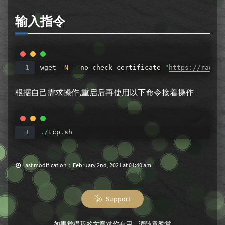
输入指令
wget
-
N
--
no
-
check
-
certificate
"
https://raw.gi
根据自己需求操作,重启后再使用以下命令接着操作
.
/
tcp
.
sh
Last modification：February 2nd, 2021 at 01:40 am
Support
如果觉得我的文章对你有用，请随意赞赏