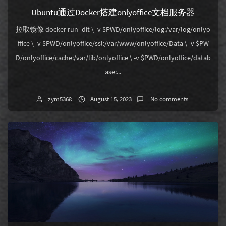
Ubuntu通过Docker搭建onlyoffice文档服务器
拉取镜像 docker run -dit \ -v $PWD/onlyoffice/log:/var/log/onlyo
ffice \ -v $PWD/onlyoffice/ssl:/var/www/onlyoffice/Data \ -v $PW
D/onlyoffice/cache:/var/lib/onlyoffice \ -v $PWD/onlyoffice/datab
ase:...
zym5368
August 15, 2023
No comments