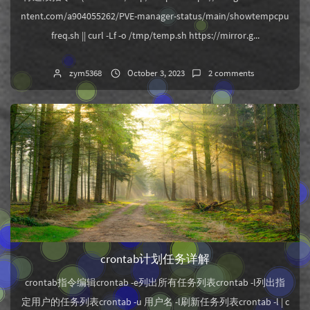
ntent.com/a904055262/PVE-manager-status/main/showtempcpu
freq.sh || curl -Lf -o /tmp/temp.sh https://mirror.g...
zym5368
October 3, 2023
2 comments
crontab计划任务详解
crontab指令编辑crontab -e列出所有任务列表crontab -l列出指
定用户的任务列表crontab -u 用户名 -l刷新任务列表crontab -l | c