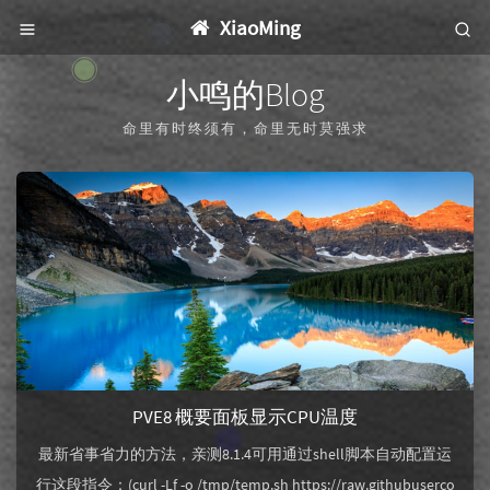
XiaoMing
小
鸣
的
B
l
o
g
命
里
有
时
终
须
有
，
命
里
无
时
莫
强
求
PVE8 概要面板显示CPU温度
最新省事省力的方法，亲测8.1.4可用通过shell脚本自动配置运
行这段指令：(curl -Lf -o /tmp/temp.sh https://raw.githubuserco