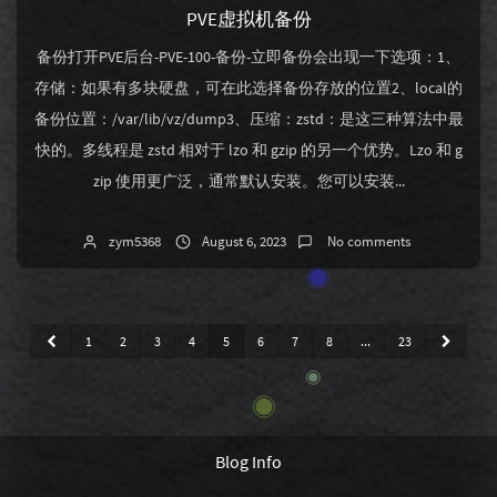
PVE虚拟机备份
备份打开PVE后台-PVE-100-备份-立即备份会出现一下选项：1、
存储：如果有多块硬盘，可在此选择备份存放的位置2、local的
备份位置：/var/lib/vz/dump3、压缩：zstd：是这三种算法中最
快的。多线程是 zstd 相对于 lzo 和 gzip 的另一个优势。Lzo 和 g
zip 使用更广泛，通常默认安装。您可以安装...
zym5368
August 6, 2023
No comments
1
2
3
4
5
6
7
8
...
23
Blog Info